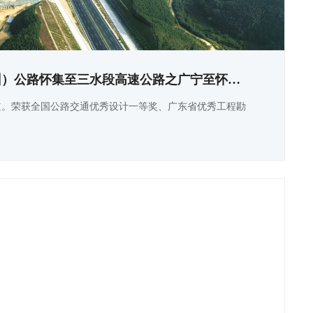
二（连浩特）广（州）公路怀集至三水段高速公路之广宁至怀集段
六车道。荣获全国公路交通优秀设计一等奖、广东省优秀工程勘