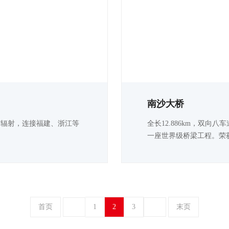
南沙大桥
向粤东辐射，连接福建、浙江等
全长12.886km，双
一座世界级桥梁工程。荣
首页
1
2
3
末页