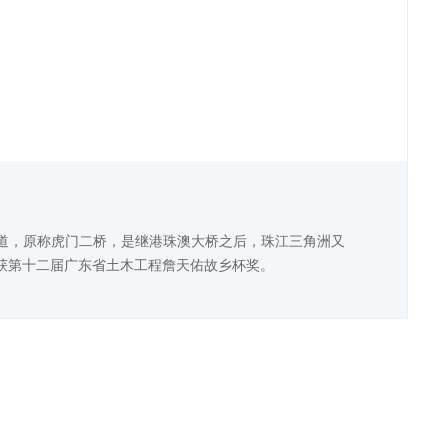
向八车道，原称虎门二桥，是继港珠澳大桥之后，珠江三角洲又
获第十二届广东省土木工程詹天佑故乡杯奖。