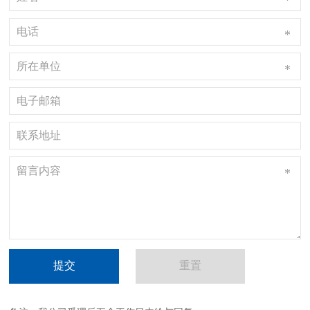
*
*
*