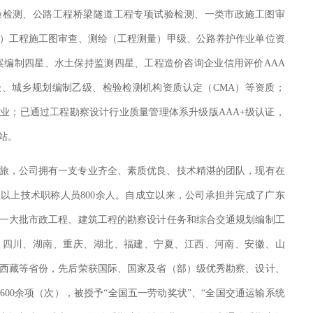
验检测、公路工程桥梁隧道工程专项试验检测、一类市政施工图审
）工程施工图审查、测绘（工程测量）甲级、公路养护作业单位资
案编制四星、水土保持监测四星、工程造价咨询企业信用评价AAA
、城乡规划编制乙级、检验检测机构资质认定（CMA）等资质；
企业；已通过工程勘察设计行业质量管理体系升级版AAA+级认证，
站。
旅，公司拥有一支专业齐全、素质优良、技术精湛的团队，现有在
级以上技术职称人员800余人。自成立以来，公司承担并完成了广东
一大批市政工程、建筑工程的勘察设计任务和综合交通规划编制工
、四川、湖南、重庆、湖北、福建、宁夏、江西、河南、安徽、山
西藏等省份，先后荣获国际、国家及省（部）级优秀勘察、设计、
00余项（次），被授予“全国五一劳动奖状”、“全国交通运输系统