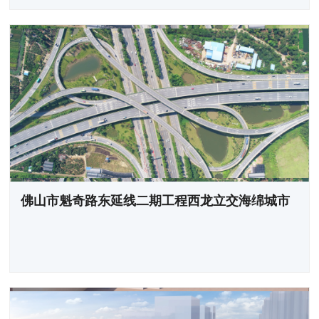
佛山市魁奇路东延线二期工程西龙立交海绵城市