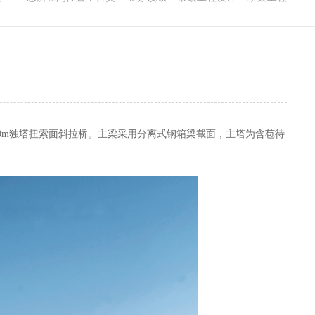
m=520m独塔扭索面斜拉桥。主梁采用分离式钢箱梁截面，主塔为含苞待