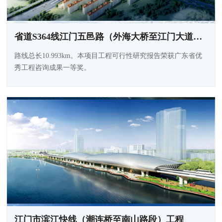
省道S364线江门五邑路（外海大桥至江门大道段）扩建工程
路线总长10.993km。本项目工程可行性研究报告荣获广东省优
秀工程咨询成果一等奖。
江门市滨江快线（潮连桥至南山路段）工程