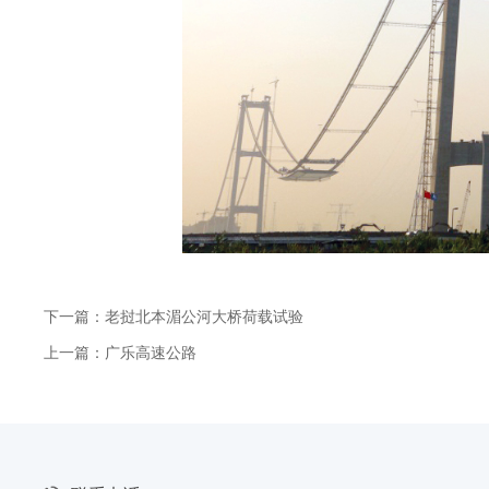
下一篇：老挝北本湄公河大桥荷载试验
上一篇：广乐高速公路