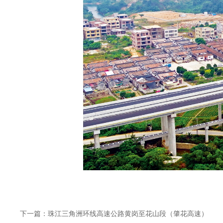
下一篇：珠江三角洲环线高速公路黄岗至花山段（肇花高速）