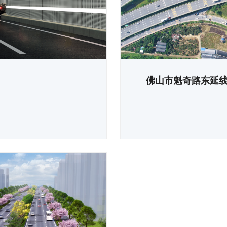
佛山市魁奇路东延