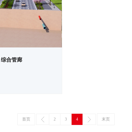
）综合管廊
首页
2
3
4
末页