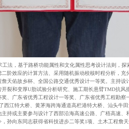
术工法，基于路桥功能属性和文化属性思考设计法则，探
虑二阶效应的计算方法、采用随机振动校核时程分析，充
程詹天佑故乡杯、全国公路交通优秀设计一等奖。主持设
劳开裂和变厚
U
肋试验分析研究、施工期长悬臂
TMD
抗风
杯奖、广东省优秀工程设计一等奖、广东省优秀工程勘察
了西江特大桥、黄茅海跨海通道高栏港特大桥、汕头牛田
他主持或主要参与设计了西部沿海高速公路、广梧高速、
今，孙向东同志获得省科技进步二等奖
1
项、土木工程詹天