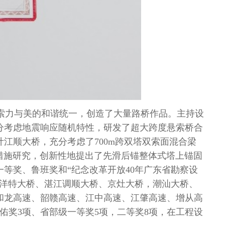
索力与美的和谐统一，创造了大量路桥作品。主持设
分考虑地震响应随机特性，研发了超大跨度悬索桥合
计江顺大桥，充分考虑了
700m
跨双塔双索面混合梁
措施研究，创新性地提出了先滑后锚整体式塔上锚固
一等奖、鲁班奖和
“
纪念改革开放
40
年广东省勘察设
洋特大桥、湛江调顺大桥、京灶大桥，潮汕大桥、
和龙高速、韶赣高速、江中高速、江肇高速、增从高
佑奖
3
项、省部级一等奖
5
项，二等奖
8
项，在工程设