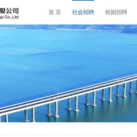
首 页
社会招聘
校园招聘