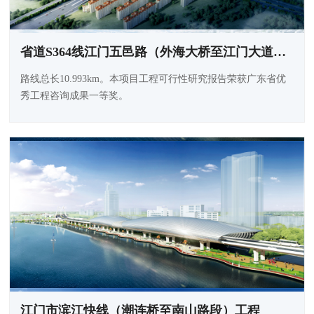
省道S364线江门五邑路（外海大桥至江门大道段）扩建工程
路线总长10.993km。本项目工程可行性研究报告荣获广东省优
秀工程咨询成果一等奖。
江门市滨江快线（潮连桥至南山路段）工程