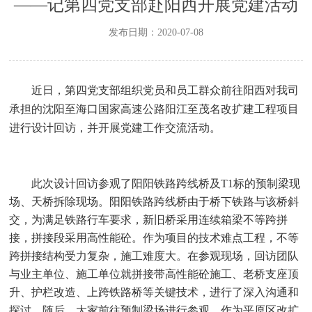
——记第四党支部赴阳西开展党建活动
发布日期：2020-07-08
近日，第四党支部组织党员和员工群众前往阳西对我司
承担的沈阳至海口国家高速公路阳江至茂名改扩建工程项目
进行设计回访，并开展党建工作交流活动。
此次设计回访参观了阳阳铁路跨线桥及
T1
标的预制梁现
场、天桥拆除现场。阳阳铁路跨线桥由于桥下铁路与该桥斜
交，为满足铁路行车要求，新旧桥采用连续箱梁不等跨拼
接，拼接段采用高性能砼。作为项目的技术难点工程，不等
跨拼接结构受力复杂，施工难度大。在参观现场，回访团队
与业主单位、施工单位就拼接带高性能砼施工、老桥支座顶
升、护栏改造、上跨铁路桥等关键技术，进行了深入沟通和
探讨。随后，大家前往预制梁场进行参观。作为平原区改扩