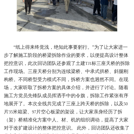
“纸上得来终觉浅，绝知此事要躬行。”为了让大家进一
步了解施工阶段的桥梁拆除作业的要求，以便提高设计整体
把控意识，此次回访团队还参观了土建
标三座天桥的拆除
TJ1
工作现场。三座天桥分别为连续梁桥、中承式拱桥、斜腿刚
构桥。不同桥型受力模式不同，拆桥方案也迥然不同。在现
场，大家听取了拆桥方案的具体介绍，并进行了讨论。随着
施工方党员先锋队成员挥洒手中的令旗，拆除工作紧张有序
地展开了。本次全线共完成了三座上跨天桥的拆除，以及
50
片
米箱梁、
片空心板梁的架设，让大家亲身经历了拆
35
97
（架）桥精准化方案中人、材、机的组织调动，提高了大家
对于改扩建设计的整体把控意识。
此外，回访团队还收集了