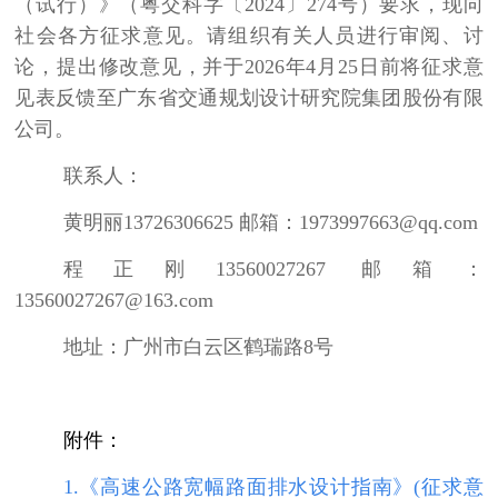
（试行）》（粤交科字〔
2024
〕
274
号）要求，现向
社会各方征求意见。请组织有关人员进行审阅、讨
论，提出修改意见，并于
2026
年
4
月
25
日前将征求意
见表反馈至广东省交通规划设计研究院集团股份有限
公司。
联系人：
黄明丽
13726306625
邮箱：
1973997663@qq.com
程正刚
13560027267
邮箱
：
13560027267@163.com
地址
：
广州市白云区鹤瑞路
8
号
附件：
1.《高速公路宽幅路面排水设计指南》(征求意