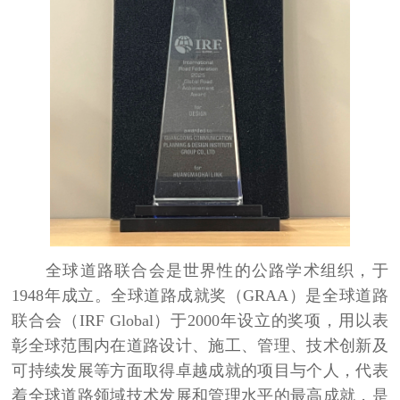
全球道路联合会是世界性的公路学术组织，于
1948
年成立。全球道路成就奖（
GRAA
）是全球道路
联合会（
IRF Global
）于
2000
年设立的奖项，用以表
彰全球范围内在道路设计、施工、管理、技术创新及
可持续发展等方面取得卓越成就的项目与个人，代表
着全球道路领域技术发展和管理水平的最高成就，是