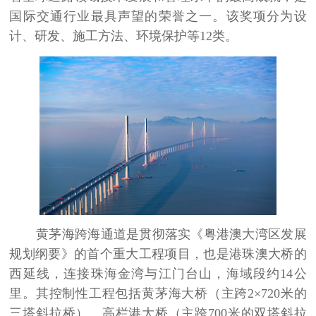
国际交通行业最具声望的荣誉之一。该奖项分为设
计、研发、施工方法、环境保护等
12
类。
黄茅海跨海通道是贯彻落实《粤港澳大湾区发展
规划纲要》的首个重大工程项目，也是港珠澳大桥的
西延线，连接珠海金湾与江门台山，海域段约
14
公
里。其控制性工程包括黄茅海大桥（主跨
2
×
720
米的
三塔斜拉桥）、高栏港大桥（主跨
700
米的双塔斜拉