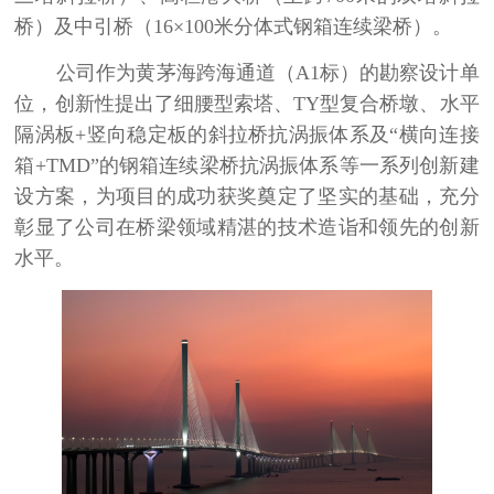
桥）及中引桥（
16
×
100
米分体式钢箱连续梁桥）。
公司作为黄茅海跨海通道（
A1
标）的勘察设计单
位，创新性提出了细腰型索塔、
TY
型复合桥墩、水平
隔涡板
+
竖向稳定板的斜拉桥抗涡振体系及“横向连接
箱
+TMD
”的钢箱连续梁桥抗涡振体系等一系列创新建
设方案，为项目的成功获奖奠定了坚实的基础，充分
彰显了公司在桥梁领域精湛的技术造诣和领先的创新
水平。