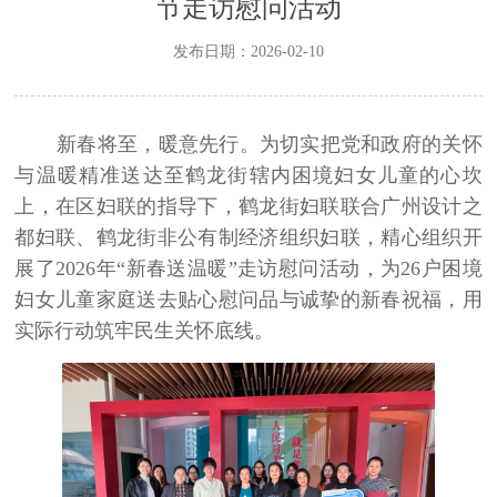
节走访慰问活动
发布日期：2026-02-10
新春将至，暖意先行。为切实把党和政府的关怀
与温暖精准送达至鹤龙街辖内困境妇女儿童的心坎
上，在区妇联的指导下，鹤龙街妇联联合广州设计之
都妇联、鹤龙街非公有制经济组织妇联，精心组织开
展了
2026
年
“
新春送温暖
”
走访慰问活动，为
26
户困境
妇女儿童家庭送去贴心慰问品与诚挚的新春祝福，用
实际行动筑牢民生关怀底线。