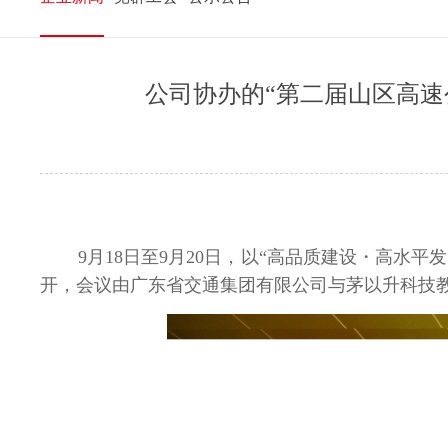
公司协办的“第二届山区高
9月
18
日至
9
月
20
日，以“高品质建设・高水平
开，会议由广东省交通集团有限公司与茅以升科技