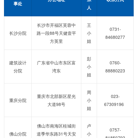
事处
人
长沙市开福区芙蓉中
王
0731-
长沙分院
路一段
88
号天健壹平
小
84680277
方英里
姐
彭
建筑设计
广东省中山市东区富
0760-
小
分院
湾东
88880223
姐
周
重庆市北部新区星光
023-
重庆分院
小
大道
98
号
67309196
姐
佛山市南海区桂城街
卢
0757-
佛山分院
道季华东路
31
号天安
小
81850792