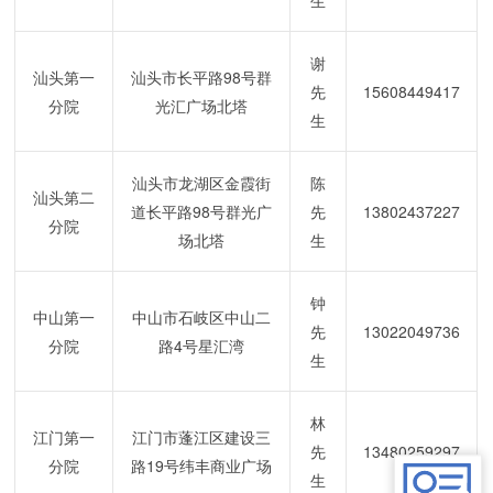
生
谢
汕头第一
汕头市长平路
98
号群
先
15608449417
分院
光汇广场北塔
生
汕头市龙湖区金霞街
陈
汕头第二
道长平路
98
号群光广
先
13802437227
分院
场北塔
生
钟
中山第一
中山市石岐区中山二
先
13022049736
分院
路
4
号星汇湾
生
林
江门第一
江门市蓬江区建设三
先
13480259297
分院
路
19
号纬丰商业广场
生