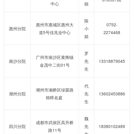
中心
姐
陈
惠州市惠城区惠州大
0752-
惠州分院
小
道
5
号佳兆业中心
2274468
姐
罗
广州市南沙区黄阁镇
南沙分院
先
13318879045
金茂中二街
01
号
生
代
潮州市湘桥区绿茵路
潮州分院
先
13602453886
韩晖名庭
生
魏
成都市武侯区高升桥
四川分院
先
18380102489
路
11
号