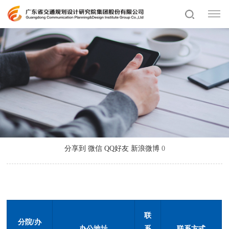
分享到
微信
QQ好友
新浪微博
0
联
分院
/
办
办公地址
系
联系方式