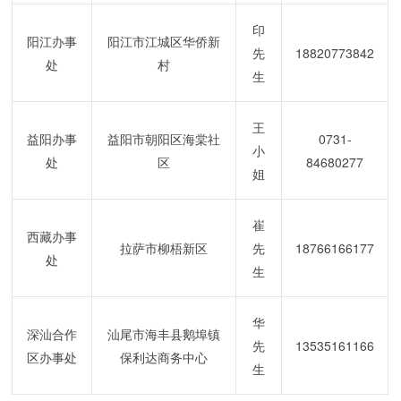
印
阳江办事
阳江市江城区华侨新
先
18820773842
处
村
生
王
益阳办事
益阳市朝阳区海棠社
0731-
小
处
区
84680277
姐
崔
西藏办事
拉萨市柳梧新区
先
18766166177
处
生
华
深汕合作
汕尾市海丰县鹅埠镇
先
13535161166
区办事处
保利达商务中心
生