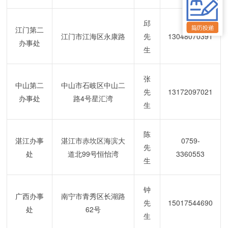
邱
江门第二
江门市江海区永康路
先
13048070391
办事处
生
张
中山第二
中山市石岐区中山二
先
13172097021
办事处
路
4
号星汇湾
生
陈
湛江办事
湛江市赤坎区海滨大
0759-
先
处
道北
99
号恒怡湾
3360553
生
钟
广西办事
南宁市青秀区长湖路
先
15017544690
处
62
号
生