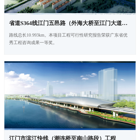
省道S364线江门五邑路（外海大桥至江门大道段）扩建工程
路线总长10.993km。本项目工程可行性研究报告荣获广东省优
秀工程咨询成果一等奖。
江门市滨江快线（潮连桥至南山路段）工程