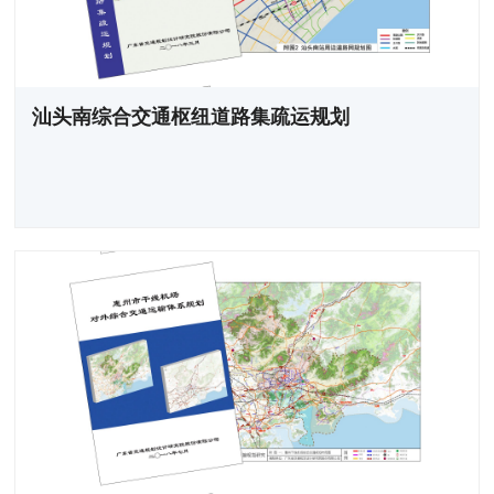
汕头南综合交通枢纽道路集疏运规划