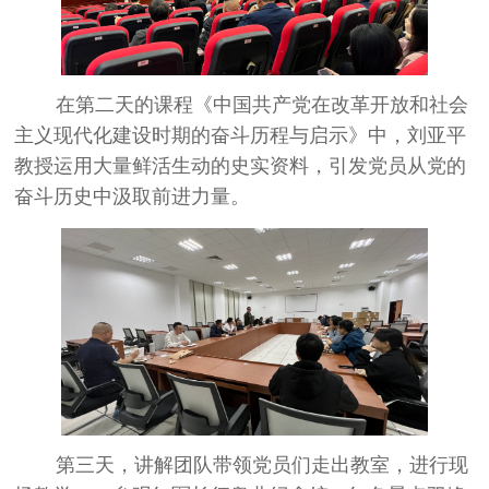
在第二天的课程《中国共产党在改革开放和社会
主义现代化建设时期的奋斗历程与启示》中，刘亚平
教授运用大量鲜活生动的史实资料，引发党员从党的
奋斗历史中汲取前进力量。
第三天，讲解团队带领党员们走出教室，进行现