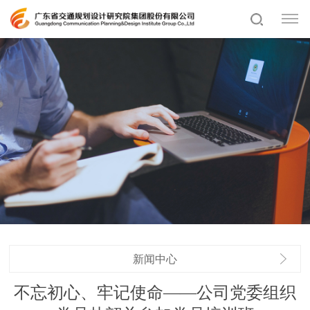
新闻中心
不忘初心、牢记使命——公司党委组织