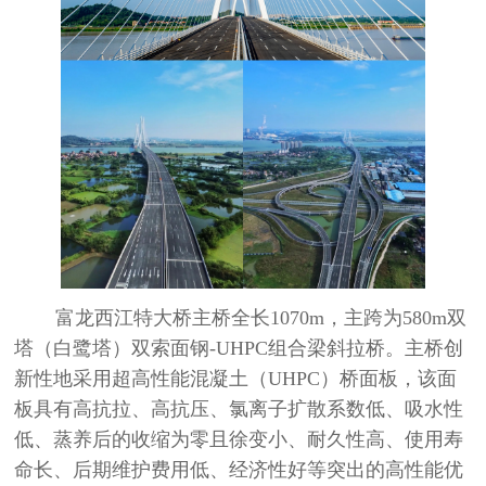
富龙西江特大桥主桥全长
1070m
，主跨为
580m
双
塔（白鹭塔）双索面钢
-UHPC
组合梁斜拉桥。主桥创
新性地采用超高性能混凝土（
UHPC
）桥面板，该面
板具有高抗拉、高抗压、氯离子扩散系数低、吸水性
低、蒸养后的收缩为零且徐变小、耐久性高、使用寿
命长、后期维护费用低、经济性好等突出的高性能优