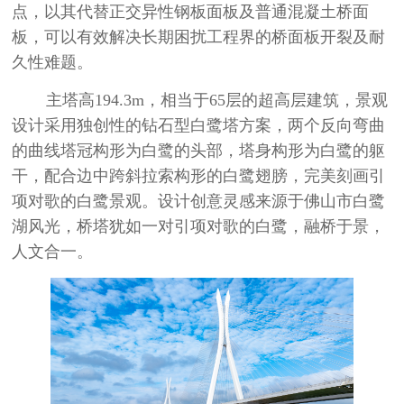
点，以其代替正交异性钢板面板及普通混凝土桥面
板，可以有效解决长期困扰工程界的桥面板开裂及耐
久性难题。
主塔高
194.3m
，相当于
65
层的超高层建筑，景观
设计采用独创性的钻石型白鹭塔方案，两个反向弯曲
的曲线塔冠构形为白鹭的头部，塔身构形为白鹭的躯
干，配合边中跨斜拉索构形的白鹭翅膀，完美刻画引
项对歌的白鹭景观。设计创意灵感来源于佛山市白鹭
湖风光，桥塔犹如一对引项对歌的白鹭，融桥于景，
人文合一。