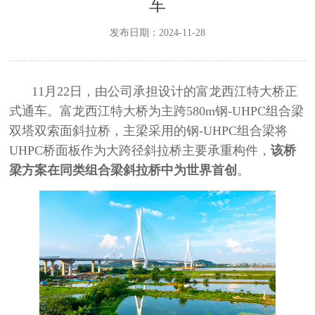
车
发布日期：2024-11-28
11月
22
日，由公司承担设计的富龙西江特大桥正
式通车。富龙西江特大桥为主跨
580m
钢
-UHPC
组合梁
双塔双索面斜拉桥，主梁采用的钢
-UHPC
组合梁将
UHPC
桥面板作为大跨径斜拉桥主要承重构件，
该桥
梁方案在同类组合梁斜拉桥中为世界首创
。