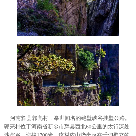
河南辉县郭亮村，举世闻名的绝壁峡谷挂壁公路。
郭亮村位于河南省新乡市辉县西北60公里的太行深处
沙窑乡，海拔1700米。该村依山势坐落在千仞壁立的